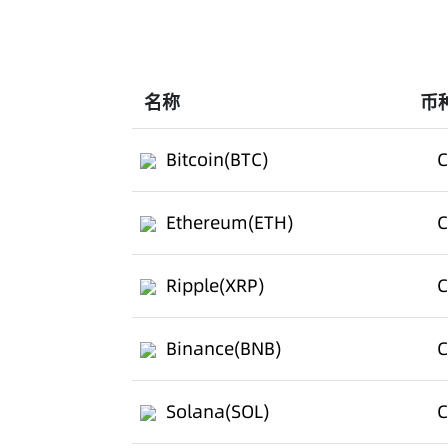
名称
币
Bitcoin(BTC)
C
Ethereum(ETH)
C
Ripple(XRP)
C
Binance(BNB)
C
Solana(SOL)
C