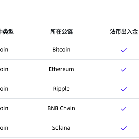
种类型
所在公链
法币出入金
oin
Bitcoin
oin
Ethereum
oin
Ripple
oin
BNB Chain
oin
Solana