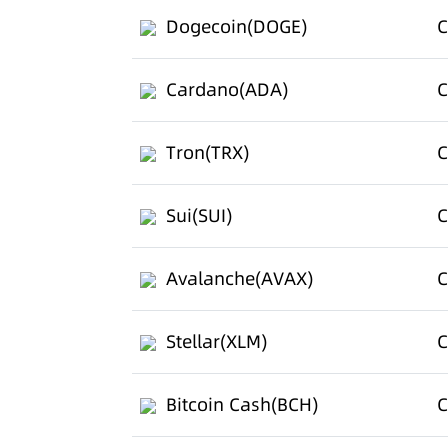
Dogecoin(DOGE)
C
Cardano(ADA)
C
Tron(TRX)
C
Sui(SUI)
C
Avalanche(AVAX)
C
Stellar(XLM)
C
Bitcoin Cash(BCH)
C