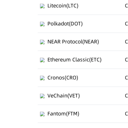
Litecoin(LTC)
C
Polkadot(DOT)
C
NEAR Protocol(NEAR)
C
Ethereum Classic(ETC)
C
Cronos(CRO)
C
VeChain(VET)
C
Fantom(FTM)
C