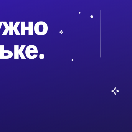
ужно
ьке.