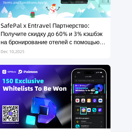
SafePal x Entravel Партнерство:
Получите скидку до 60% и 3% кэшбэк
на бронирование отелей с помощью
SafePal Mastercard и $SFP
Dec 10,2025