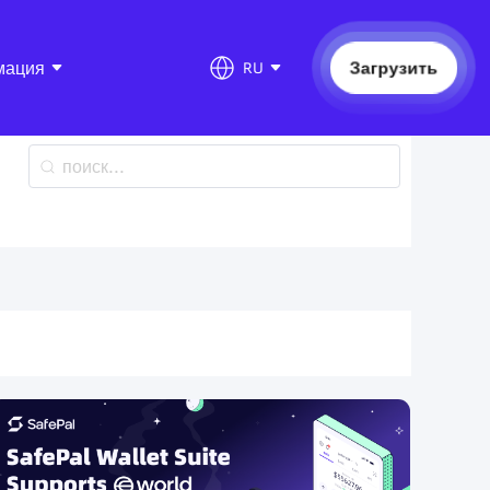
мация
Загрузить
RU