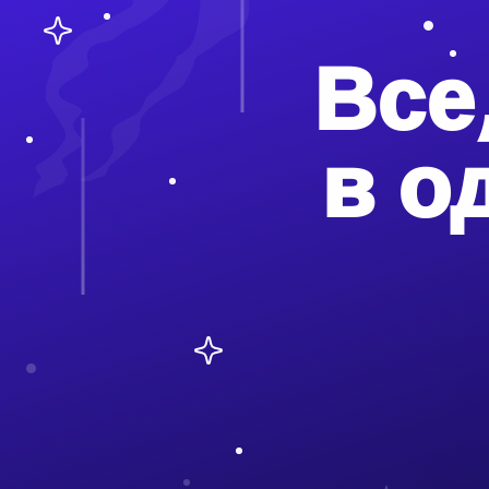
Все
в о