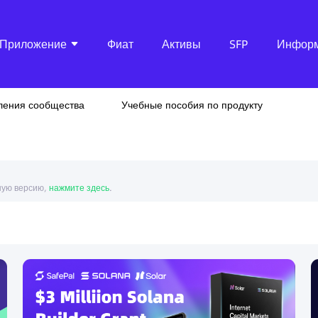
Приложение
Фиат
Активы
SFP
Инфор
ления сообщества
Учебные пособия по продукту
ную версию,
нажмите здесь
.