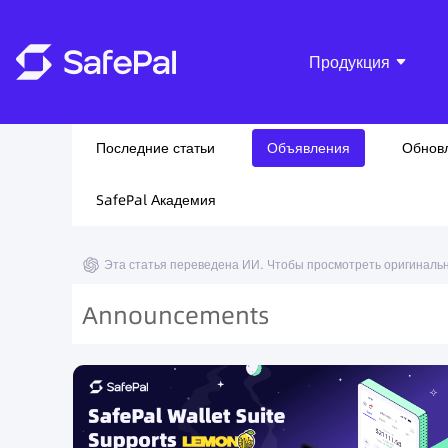
Продукция
Последние статьи
Объявления
Обнов
SafePal Академия
Эта статья переведена ИИ. Чтобы просмотреть оригиналь
Announcements