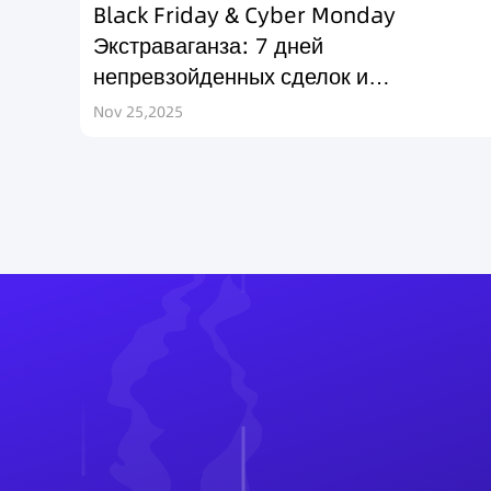
Black Friday & Cyber Monday
Экстраваганза: 7 дней
непревзойденных сделок и
вознаграждений
Nov 25,2025